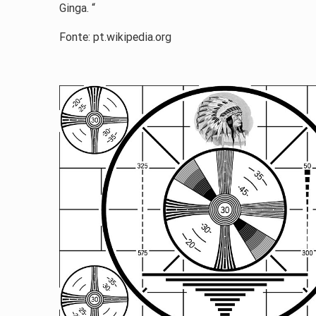
Ginga. “
Fonte: pt.wikipedia.org