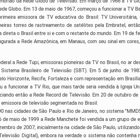
, embrião da Rede Globo de Televisão. Em março de 1966 a TV 
Rede Globo. Em 13 de maio de 1967, começou a funcionar a TV Ba
rimeira emissora de TV educativa do Brasil: TV Universitária
meiras torres de rastreamento de satélites pela Embratel, ent
 direta o Brasil entre si e com o restante do mundo. Em 19 de fe
naugurada a Rede Amazônica, em Manaus, com seu sinal em cores,
deral a Rede Tupi, emissoras pioneiras da TV no Brasil, no ar 
o Sistema Brasileiro de Televisão (SBT). Em 5 de junho de 198
elo Horizonte, Recife, Fortaleza e com representação em Brasíl
ou a funcionar a TV Rio, que mais tarde seria vendida à Igreja
iciando então a Rede Record de Televisão. Em 20 de outubro de 1
a emissora de televisão segmentada no Brasil.
990 nas cidades de São Paulo e Rio de Janeiro, no sistema "MMD
16 de maio de 1999 a Rede Manchete foi vendida a um grupo de 
dezembro de 2007, inicialmente na cidade de São Paulo, utilizand
Televisão Digital), embora na verdade o sistema não contenha 