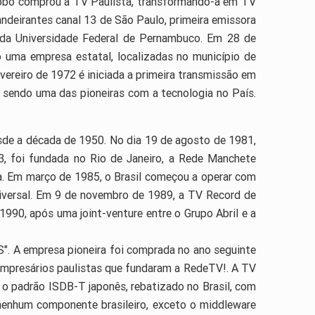
Globo comprou a TV Paulista, transformando-a em TV
ndeirantes canal 13 de São Paulo, primeira emissora
, da Universidade Federal de Pernambuco. Em 28 de
ão uma empresa estatal, localizadas no município de
vereiro de 1972 é iniciada a primeira transmissão em
 sendo uma das pioneiras com a tecnologia no País.
desde a década de 1950. No dia 19 de agosto de 1981,
3, foi fundada no Rio de Janeiro, a Rede Manchete
ia. Em março de 1985, o Brasil começou a operar com
 Universal. Em 9 de novembro de 1989, a TV Record de
990, após uma joint-venture entre o Grupo Abril e a
S". A empresa pioneira foi comprada no ano seguinte
empresários paulistas que fundaram a RedeTV!. A TV
o o padrão ISDB-T japonês, rebatizado no Brasil, com
nenhum componente brasileiro, exceto o middleware