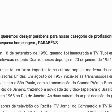
 queremos desejar parabéns para nossa categoria de profissio
a pequena homenagem , PARABÉNS
e em 18 de setembro de 1950, quando foi inaugurada a TV Tupi 
levisão no país. Quatro meses depois, em 20 de janeiro de 1951, 
presenta um fator importante na cultura popular moderna da so
issoras Unidas. Em agosto de 1957 inicia-se as transmissões en
 Janeiro e São Paulo, com a transmissão do Grande Prêmio Bras
Rio de Janeiro, trazendo a novidade do vídeo-tape para o Brasi
 em 1963 no Rio de Janeiro. As duas saíram do ar por decisão do 
soras de televisão do Recife: TV Jornal do Commercio e TV R