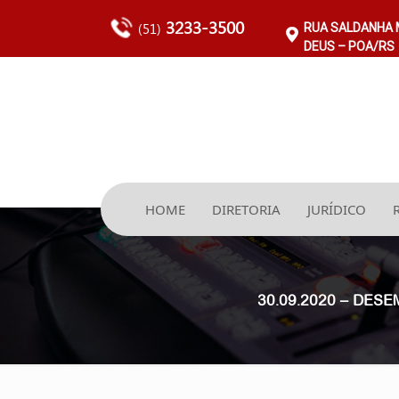
3233-3500
(51)
RUA SALDANHA M
DEUS – POA/RS
HOME
DIRETORIA
JURÍDICO
30.09.2020 – DESE