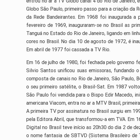
entrou no ar a TV Globo canal 4 do Rio de Janeiro
Globo São Paulo, primeiro passo para a criação da 
da Rede Bandeirantes. Em 1968 foi inaugurada a p
fevereiro de 1969, inauguraram-se no Brasil as pri
Tanguá no Estado do Rio de Janeiro, ligando em linha
cores no Brasil. No dia 10 de agosto de 1972, é i
Em abril de 1977 foi cassada a TV Rio.
Em 16 de julho de 1980, foi fechada pelo governo fe
Silvio Santos unificou suas emissoras, fundando 
composta de canais no Rio de Janeiro, São Paulo, B
o seu primeiro satélite, o Brasil-Sat. Em 1987 volt
São Paulo foi vendida para o Bispo Edir Macedo, in
americana Viacom, entra no ar a MTV Brasil, primeir
A primeira TV por assinatura no Brasil surgiu em 1
pela Editora Abril, que transformou-a em TVA. Em 
Digital no Brasil teve início as 20h30 do dia 2 de 
o nome fantasia de SBTVD (Sistema Brasileiro de 