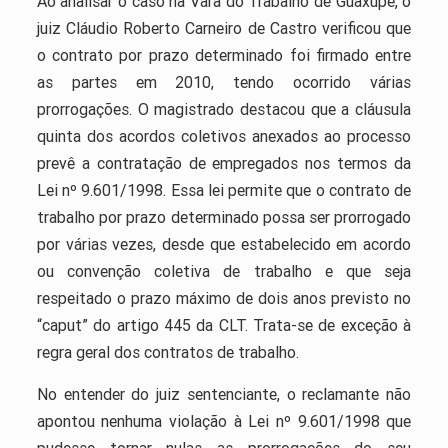
Ao analisar o caso na Vara do Trabalho de Guaxupé, o
juiz Cláudio Roberto Carneiro de Castro verificou que
o contrato por prazo determinado foi firmado entre
as partes em 2010, tendo ocorrido várias
prorrogações. O magistrado destacou que a cláusula
quinta dos acordos coletivos anexados ao processo
prevê a contratação de empregados nos termos da
Lei nº 9.601/1998. Essa lei permite que o contrato de
trabalho por prazo determinado possa ser prorrogado
por várias vezes, desde que estabelecido em acordo
ou convenção coletiva de trabalho e que seja
respeitado o prazo máximo de dois anos previsto no
“caput” do artigo 445 da CLT. Trata-se de exceção à
regra geral dos contratos de trabalho.
No entender do juiz sentenciante, o reclamante não
apontou nenhuma violação à Lei nº 9.601/1998 que
pudesse tornar nulas as prorrogações do seu