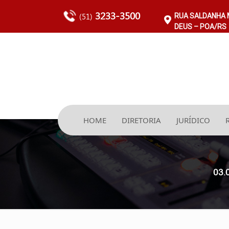
3233-3500
(51)
RUA SALDANHA M
DEUS – POA/RS
HOME
DIRETORIA
JURÍDICO
03.