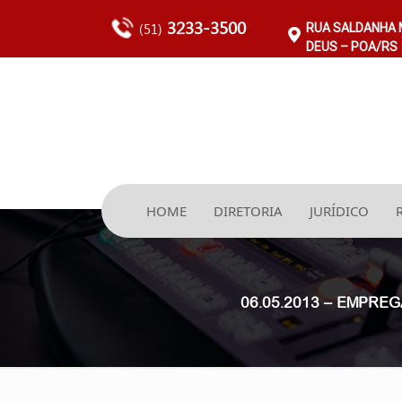
3233-3500
(51)
RUA SALDANHA M
DEUS – POA/RS
HOME
DIRETORIA
JURÍDICO
06.05.2013 – EMPRE