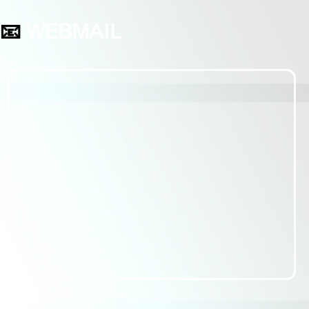
📧
WEBMAIL