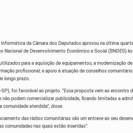
Informática da Câmara dos Deputados aprovou na última quarta-f
nco Nacional de Desenvolvimento Econômico e Social (BNDES) às 
utilizados para a aquisição de equipamentos; a modernização de 
rmação profissional; e apoio à atuação de conselhos comunitári
de longo prazo.
-SP), foi favorável ao projeto. “Essa proposta vem ao encontro 
s não podem comercializar publicidade, ficando limitadas a admiti
a comunidade atendida”, disse.
anciamento das rádios comunitárias são um entrave ao seu desenv
 as comunidades nas quais estão inseridas”.