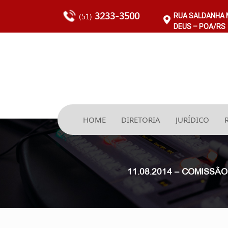
3233-3500
(51)
RUA SALDANHA M
DEUS – POA/RS
HOME
DIRETORIA
JURÍDICO
11.08.2014 – COMISS