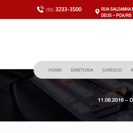
3233-3500
(51)
RUA SALDANHA M
DEUS – POA/RS
HOME
DIRETORIA
JURÍDICO
11.08.2016 