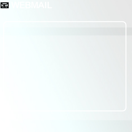
📧
WEBMAIL