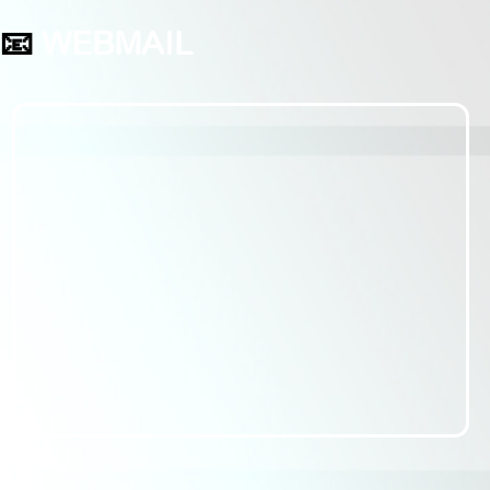
📧
WEBMAIL