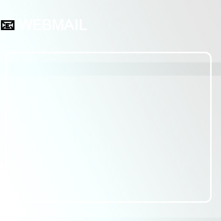
📧
WEBMAIL