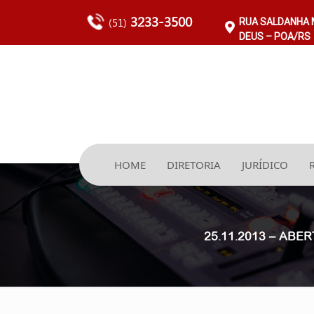
3233-3500
(51)
RUA SALDANHA M
DEUS – POA/RS
HOME
DIRETORIA
JURÍDICO
25.11.2013 – AB