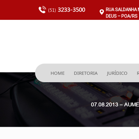
3233-3500
(51)
RUA SALDANHA M
DEUS – POA/RS
HOME
DIRETORIA
JURÍDICO
07.08.2013 – AU