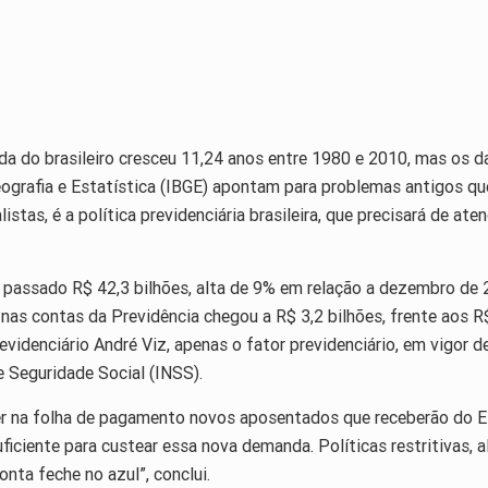
da do brasileiro cresceu 11,24 anos entre 1980 e 2010, mas os d
eografia e Estatística (IBGE) apontam para problemas antigos q
tas, é a política previdenciária brasileira, que precisará de ate
no passado R$ 42,3 bilhões, alta de 9% em relação a dezembro de
t nas contas da Previdência chegou a R$ 3,2 bilhões, frente aos
evidenciário André Viz, apenas o fator previdenciário, em vigor d
e Seguridade Social (INSS).
ver na folha de pagamento novos aposentados que receberão do E
uficiente para custear essa nova demanda. Políticas restritivas,
nta feche no azul”, conclui.