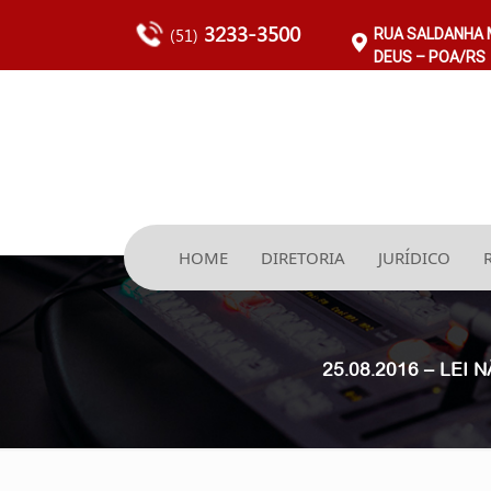
3233-3500
(51)
RUA SALDANHA M
DEUS – POA/RS
HOME
DIRETORIA
JURÍDICO
25.08.2016 – LE