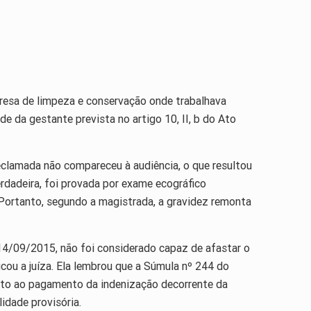
resa de limpeza e conservação onde trabalhava
e da gestante prevista no artigo 10, II, b do Ato
 reclamada não compareceu à audiência, o que resultou
erdadeira, foi provada por exame ecográfico
Portanto, segundo a magistrada, a gravidez remonta
14/09/2015, não foi considerado capaz de afastar o
ficou a juíza. Ela lembrou que a Súmula nº 244 do
ito ao pagamento da indenização decorrente da
idade provisória.