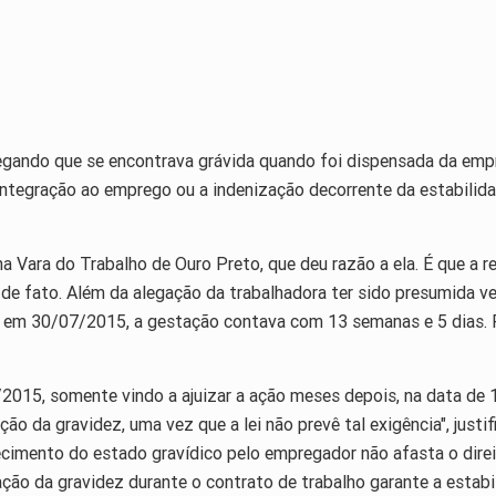
legando que se encontrava grávida quando foi dispensada da emp
integração ao emprego ou a indenização decorrente da estabilidad
 na Vara do Trabalho de Ouro Preto, que deu razão a ela. É que a
a de fato. Além da alegação da trabalhadora ter sido presumida v
e, em 30/07/2015, a gestação contava com 13 semanas e 5 dias. 
2015, somente vindo a ajuizar a ação meses depois, na data de 
ão da gravidez, uma vez que a lei não prevê tal exigência", justi
imento do estado gravídico pelo empregador não afasta o dire
ção da gravidez durante o contrato de trabalho garante a estabil