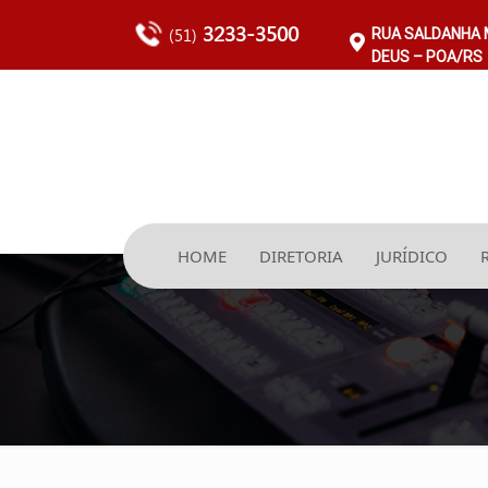
3233-3500
(51)
RUA SALDANHA M
DEUS – POA/RS
HOME
DIRETORIA
JURÍDICO