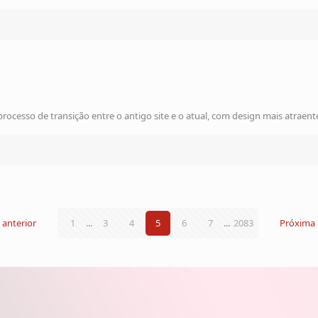
esso de transição entre o antigo site e o atual, com design mais atraent
 anterior
1
...
3
4
5
6
7
...
2083
Próxima